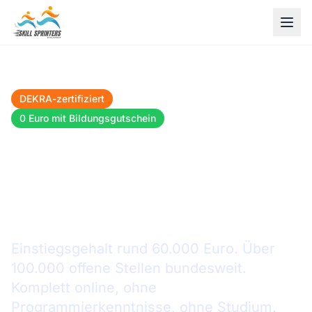
DEKRA-zertifiziert
4 Monate online
0 Euro mit Bildungsgutschein
Digitalisierungsmanager
werden. Aus Bayreuth. In 4
Monaten.
Einstiegsgehalt rund 60.000 Euro. Über
100.000 offene Stellen bundesweit.
Komplett online, ohne
Programmierkenntnisse, ohne Studium.