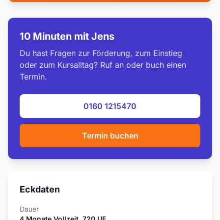
10 Minuten mit Jens
Du hast Fragen zur Förderung, zum Einstieg
oder zum Kursalltag? Ruf an oder buch einen
Termin.
0160 1215470
Termin buchen
Eckdaten
Dauer
4 Monate Vollzeit, 720 UE