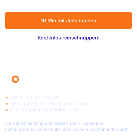
10 Min mit Jens buchen
Kostenlos reinschnuppern
Alle Kursdetails
+49 160 1215470
☎
✓
DEKRA-zertifiziert (AZAV)
✓
100 % gefördert mit Bildungsgutschein
✓
Keine Programmierkenntnisse nötig
Vor der Anmeldung erst testen? Der 5-Lektionen-
Schnupperkurs ist kostenlos und in einem Wochenende durch.