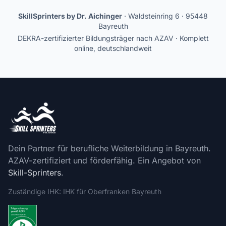
SkillSprinters by Dr. Aichinger
· Waldsteinring 6 · 95448
Bayreuth
DEKRA-zertifizierter Bildungsträger nach AZAV · Komplett
online, deutschlandweit
Dein Partner für berufliche Weiterbildung in Bayreuth.
AZAV-zertifiziert und förderfähig. Ein Angebot von
Skill-Sprinters
.
Zuständige IHK: IHK für Oberfranken Bayreuth